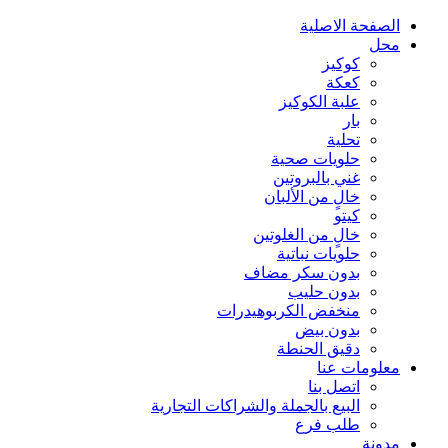
الصفحة الاصلية
محل
كوكيز
كعكة
علبة الكوكيز
بار
تحلية
حلويات صحية
غني بالبروتين
خالٍ من الألبان
كيتو
خالٍ من الغلوتين
حلويات نباتية
بدون سكر مضاف
بدون حليب
منخفض الكربوهيدرات
بدون بيض
دقيق الحنطة
معلومات عنا
اتصل بنا
البيع بالجملة والشراكات التجارية
طلب فرع
مدونة