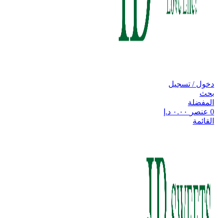
دخول / تسجيل
بحث
المفضلة
0
عنصر
٠.٠٠
د.إ
القائمة