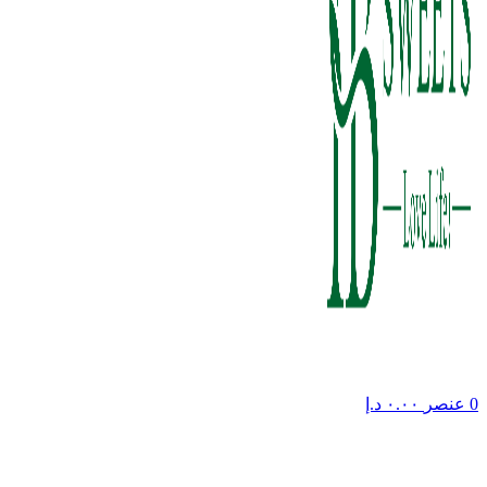
0
عنصر
٠.٠٠
د.إ