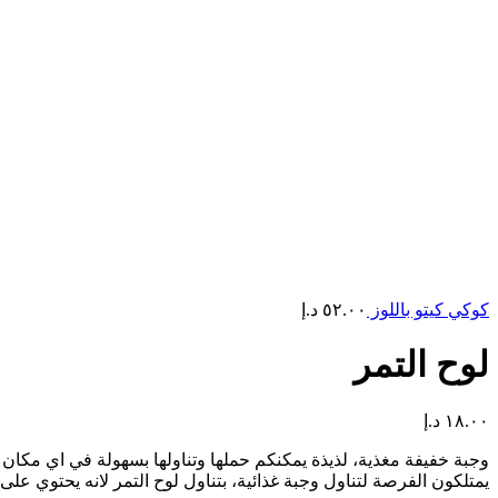
كوكي كيتو باللوز
٥٢.٠٠
د.إ
لوح التمر
١٨.٠٠
د.إ
وجبة خفيفة مغذية، لذيذة يمكنكم حملها وتناولها بسهولة في اي مكان قب
يمتلكون الفرصة لتناول وجبة غذائية، بتناول لوح التمر لانه يحتوي ع