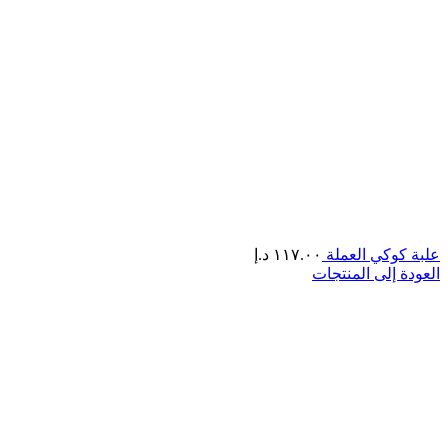
علبة كوكي العملة
١١٧.٠٠
د.إ
العودة إلى المنتجات