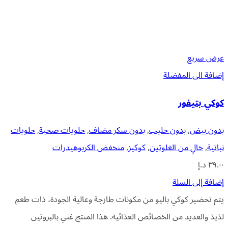
عرض سريع
إضافة الى المفضلة
كوكي بتيفور
بدون بيض
,
بدون حليب
,
بدون سكر مضاف
,
حلويات صحية
,
حلويات
نباتية
,
خالٍ من الغلوتين
,
كوكيز
,
منخفض الكربوهيدرات
٣٩.٠٠
د.إ
إضافة إلى السلة
يتم تحضير كوكي باليو من مكونات طازجة وعالية الجودة، ذات طعم
لذيذ والعديد من الخصائص الغذائية. هذا المنتج غني بالبروتين