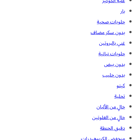
علبة الكوكيز
بار
حلويات صحية
بدون سكر مضاف
غني بالبروتين
حلويات نباتية
بدون بيض
بدون حليب
كيتو
تحلية
خالٍ من الألبان
خالٍ من الغلوتين
دقيق الحنطة
منخفض الكربوهيدرات