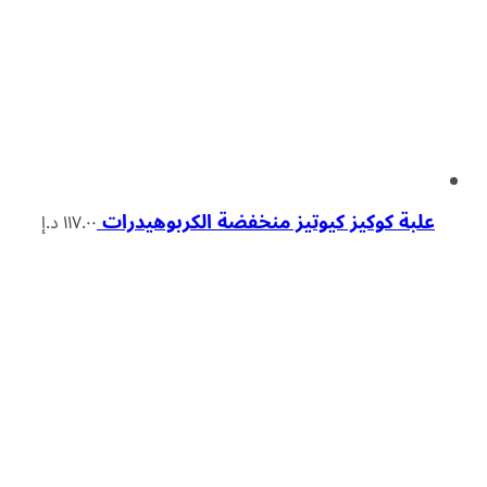
علبة كوكيز كيوتيز منخفضة الكربوهيدرات
١١٧.٠٠
د.إ