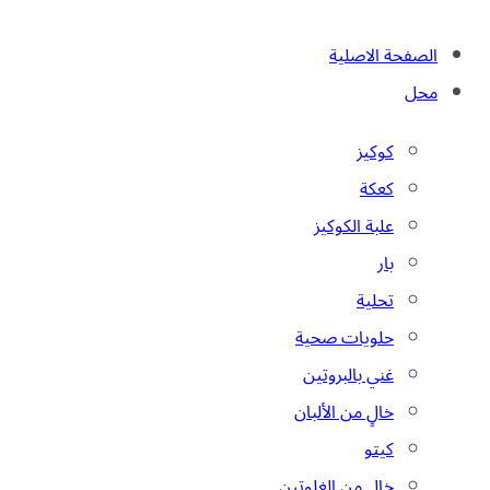
الصفحة الاصلية
محل
كوكيز
كعكة
علبة الكوكيز
بار
تحلية
حلويات صحية
غني بالبروتين
خالٍ من الألبان
كيتو
خالٍ من الغلوتين