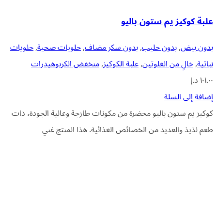
علبة كوكيز يم ستون باليو
بدون بيض
,
بدون حليب
,
بدون سكر مضاف
,
حلويات صحية
,
حلويات
نباتية
,
خالٍ من الغلوتين
,
علبة الكوكيز
,
منخفض الكربوهيدرات
١٠١.٠٠
د.إ
إضافة إلى السلة
كوكيز يم ستون باليو محضرة من مكونات طازجة وعالية الجودة، ذات
طعم لذيذ والعديد من الخصائص الغذائية. هذا المنتج غني