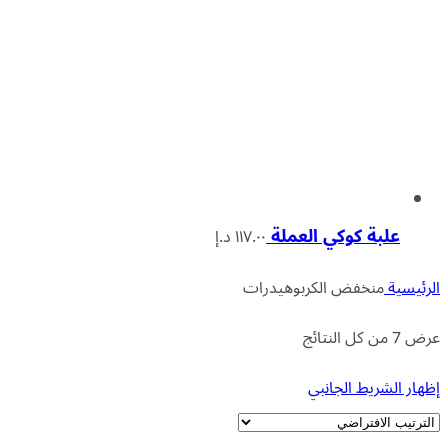
علبة كوكي العملة
١١٧.٠٠
د.إ
الرئيسية
منخفض الكربوهيدرات
عرض ⁦7⁩ من كل النتائج
إظهار الشريط الجانبي