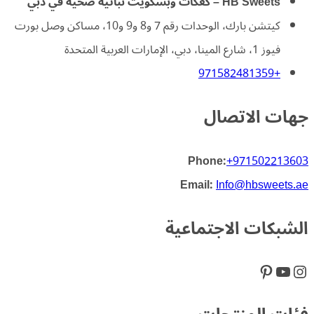
HB Sweets – كعكات وبسكويت نباتية صحية في دبي
كيتشن بارك، الوحدات رقم 7 و8 و9 و10، مساكن وصل بورت
فيوز 1، شارع المينا، دبي، الإمارات العربية المتحدة
+971582481359
جهات الاتصال
Phone:
+971502213603
Email:
Info@hbsweets.ae
الشبكات الاجتماعية
إنستجرام
يوتيوب
بينتريست