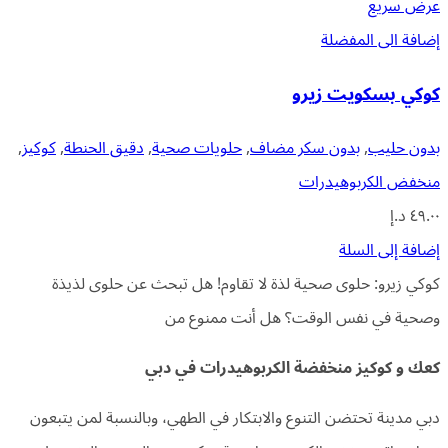
عرض سريع
إضافة الى المفضلة
كوكي بسكويت زيرو
بدون حليب
,
بدون سكر مضاف
,
حلويات صحية
,
دقيق الحنطة
,
كوكيز
,
منخفض الكربوهيدرات
٤٩.٠٠
د.إ
إضافة إلى السلة
كوكي زيرو: حلوى صحية لذة لا تقاوم! هل تبحث عن حلوى لذيذة
وصحية في نفس الوقت؟ هل أنت ممنوع من
كعك و كوكيز منخفضة الكربوهيدرات في دبي
دبي مدينة تحتضن التنوع والابتكار في الطهي، وبالنسبة لمن يتبعون