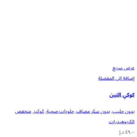
عرض سريع
إضافة الى المفضلة
كوكي التين
بدون حليب
,
بدون سكر مضاف
,
حلويات صحية
,
كوكيز
,
منخفض
الكربوهيدرات
٤٩.٠٠
د.إ