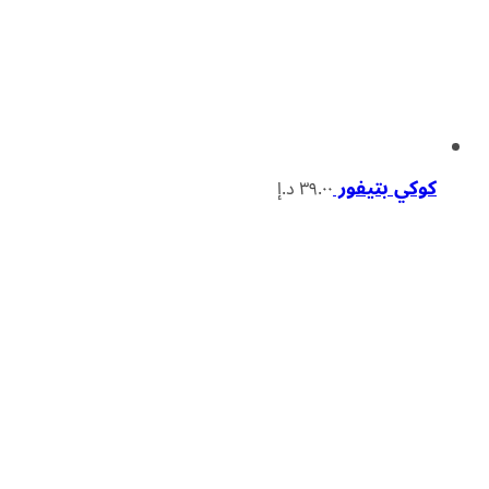
كوكي بتيفور
٣٩.٠٠
د.إ