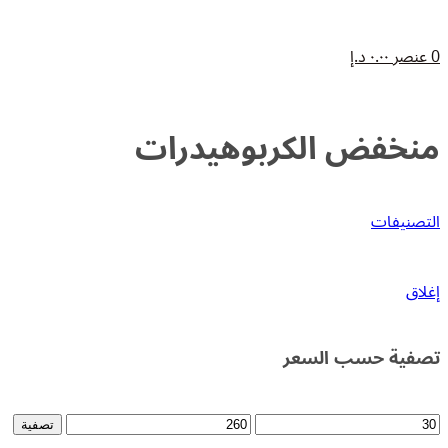
0
عنصر
٠.٠٠
د.إ
منخفض الكربوهيدرات
التصنيفات
إغلاق
تصفية حسب السعر
أدنى
أعلى
تصفية