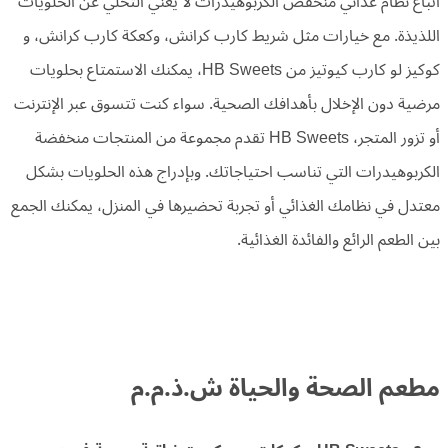
اتباع نظام غذائي منخفض الكربوهيدرات لا يعني التخلي عن الحلويات
اللذيذة. مع خيارات مثل شريط كارب كرانش، وكعكة كارب كرانش، و
كوكيز لو كارب كيوتيز من HB Sweets، يمكنك الاستمتاع بحلويات
مرضية دون الإخلال بأهدافك الصحية. سواء كنت تتسوق عبر الإنترنت
أو تزور المتجر، HB Sweets تقدم مجموعة من المنتجات منخفضة
الكربوهيدرات التي تناسب احتياجاتك. وبإدراج هذه الحلويات بشكل
معتدل في نظامك الغذائي أو تجربة تحضيرها في المنزل، يمكنك الجمع
بين الطعم الرائع والفائدة الغذائية.
مطعم الصحة والحياة ش.ذ.م.م