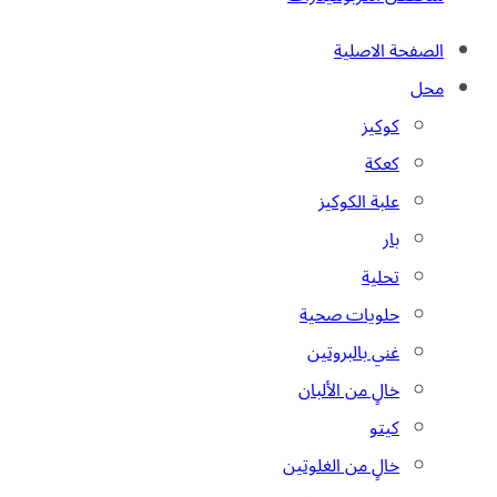
الصفحة الاصلية
محل
كوكيز
كعكة
علبة الكوكيز
بار
تحلية
حلويات صحية
غني بالبروتين
خالٍ من الألبان
كيتو
خالٍ من الغلوتين