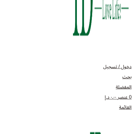
دخول / تسجيل
بحث
المفضلة
0
عنصر
٠.٠٠
د.إ
القائمة