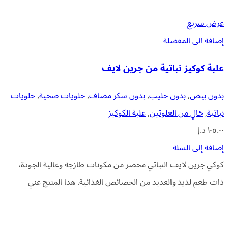
عرض سريع
إضافة الى المفضلة
علبة كوكيز نباتية من جرين لايف
بدون بيض
,
بدون حليب
,
بدون سكر مضاف
,
حلويات صحية
,
حلويات
نباتية
,
خالٍ من الغلوتين
,
علبة الكوكيز
١٠٥.٠٠
د.إ
إضافة إلى السلة
كوكي جرين لايف النباتي محضر من مكونات طازجة وعالية الجودة،
ذات طعم لذيذ والعديد من الخصائص الغذائية. هذا المنتج غني