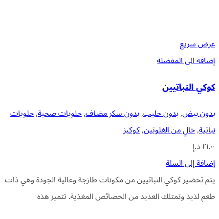
عرض سريع
إضافة الى المفضلة
كوكي النباتيين
بدون بيض
,
بدون حليب
,
بدون سكر مضاف
,
حلويات صحية
,
حلويات
نباتية
,
خالٍ من الغلوتين
,
كوكيز
٢١.٠٠
د.إ
إضافة إلى السلة
يتم تحضير كوكي النباتيين من مكونات طازجة وعالية الجودة وهي ذات
طعم لذيذ وتمتلك العديد من الخصائص المغذية. تتميز هذه