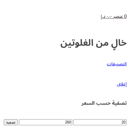
0
عنصر
٠.٠٠
د.إ
خالٍ من الغلوتين
التصنيفات
إغلاق
تصفية حسب السعر
أدنى
أعلى
تصفية