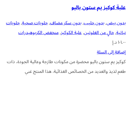
علبة كوكيز يم ستون باليو
بدون بيض
,
بدون حليب
,
بدون سكر مضاف
,
حلويات صحية
,
حلويات
نباتية
,
خالٍ من الغلوتين
,
علبة الكوكيز
,
منخفض الكربوهيدرات
١٠١.٠٠
د.إ
إضافة إلى السلة
كوكيز يم ستون باليو محضرة من مكونات طازجة وعالية الجودة، ذات
طعم لذيذ والعديد من الخصائص الغذائية. هذا المنتج غني