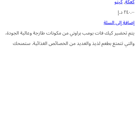
كعكة
,
كيتو
٢٤٠.٠٠
د.إ
إضافة إلى السلة
يتم تحضير كيك فات بومب براوني من مكونات طازجة وعالية الجودة،
والتي تتمتع بطعم لذيذ والعديد من الخصائص الغذائية. ستمنحك