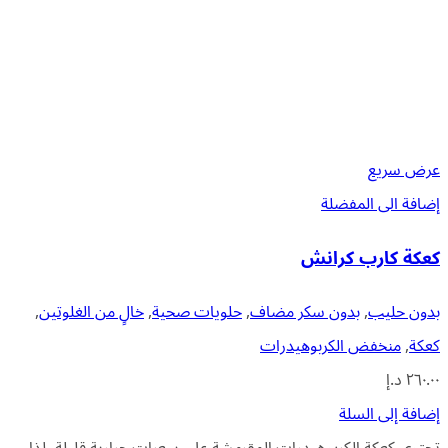
عرض سريع
إضافة الى المفضلة
كعكة كارب كرانش
بدون حليب
,
بدون سكر مضاف
,
حلويات صحية
,
خالٍ من الغلوتين
,
كعكة
,
منخفض الكربوهيدرات
٢٦٠.٠٠
د.إ
إضافة إلى السلة