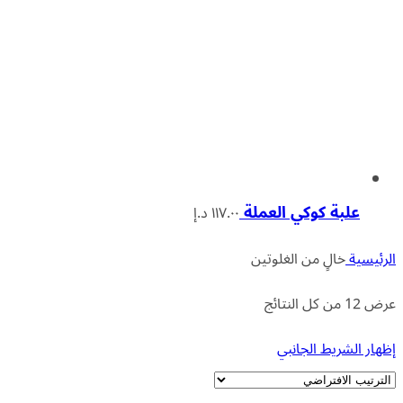
علبة كوكي العملة
١١٧.٠٠
د.إ
الرئيسية
خالٍ من الغلوتين
عرض ⁦12⁩ من كل النتائج
إظهار الشريط الجانبي