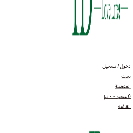
دخول / تسجيل
بحث
المفضلة
0
عنصر
٠.٠٠
د.إ
القائمة