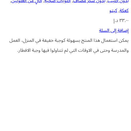
بدون حليب
,
بدون سكر مضاف
,
حلويات صحية
,
خالٍ من الغلوتين
,
كعكة
,
كيتو
٣٣.٠٠
د.إ
إضافة إلى السلة
يمكن استعمال هذا المنتج بسهولة كوجبة خفيفة في المنزل، العمل
والمدرسة وحتى في الاوقات التي لم تتناولوا فيها وجبة الافطار.