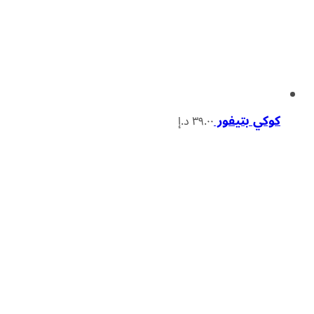
كوكي بتيفور
٣٩.٠٠
د.إ