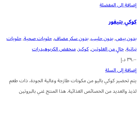
إضافة الى المفضلة
كوكي بتيفور
بدون بيض
,
بدون حليب
,
بدون سكر مضاف
,
حلويات صحية
,
حلويات
نباتية
,
خالٍ من الغلوتين
,
كوكيز
,
منخفض الكربوهيدرات
٣٩.٠٠
د.إ
إضافة إلى السلة
يتم تحضير كوكي باليو من مكونات طازجة وعالية الجودة، ذات طعم
لذيذ والعديد من الخصائص الغذائية. هذا المنتج غني بالبروتين