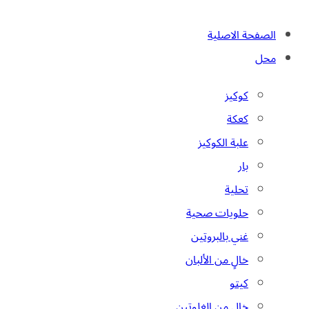
الصفحة الاصلية
محل
كوكيز
كعكة
علبة الكوكيز
بار
تحلية
حلويات صحية
غني بالبروتين
خالٍ من الألبان
كيتو
خالٍ من الغلوتين