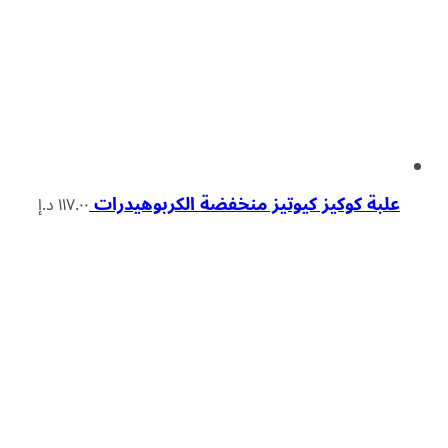
علبة كوكيز كيوتيز منخفضة الكربوهيدرات
١١٧.٠٠
د.إ