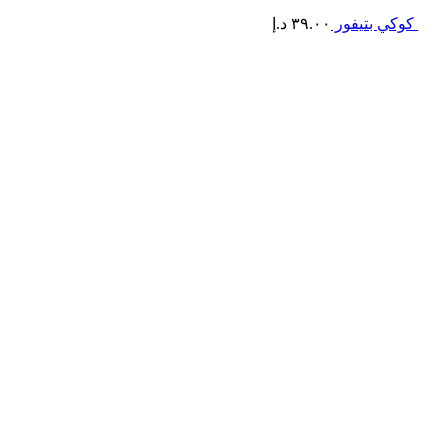
كوكي بتيفور
٣٩.٠٠
د.إ