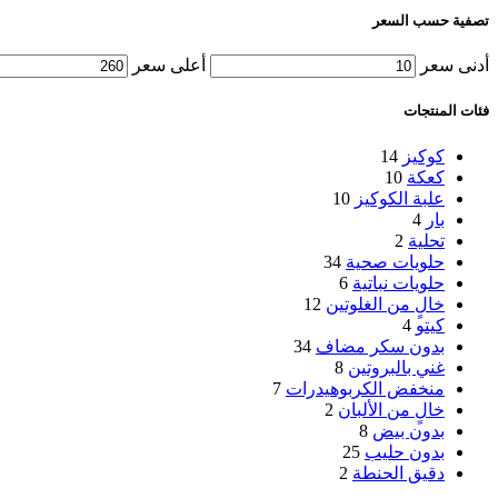
تصفية حسب السعر
أدنى سعر
أعلى سعر
فئات المنتجات
كوكيز
14
كعكة
10
علبة الكوكيز
10
بار
4
تحلية
2
حلويات صحية
34
حلويات نباتية
6
خالٍ من الغلوتين
12
كيتو
4
بدون سكر مضاف
34
غني بالبروتين
8
منخفض الكربوهيدرات
7
خالٍ من الألبان
2
بدون بيض
8
بدون حليب
25
دقيق الحنطة
2