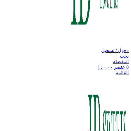
دخول / تسجيل
بحث
المفضلة
0
عنصر
٠.٠٠
د.إ
القائمة