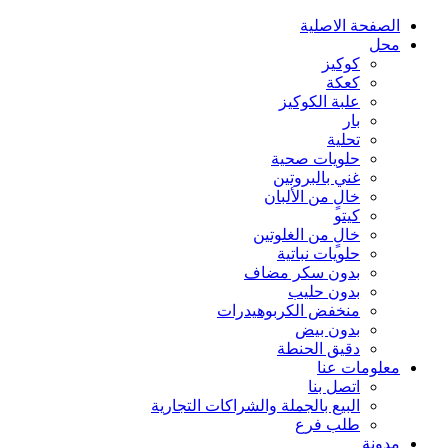
الصفحة الاصلية
محل
كوكيز
كعكة
علبة الكوكيز
بار
تحلية
حلويات صحية
غني بالبروتين
خالٍ من الألبان
كيتو
خالٍ من الغلوتين
حلويات نباتية
بدون سكر مضاف
بدون حليب
منخفض الكربوهيدرات
بدون بيض
دقيق الحنطة
معلومات عنا
اتصل بنا
البيع بالجملة والشراكات التجارية
طلب فرع
مدونة