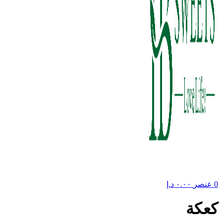
0
عنصر
٠.٠٠
د.إ
كعكة