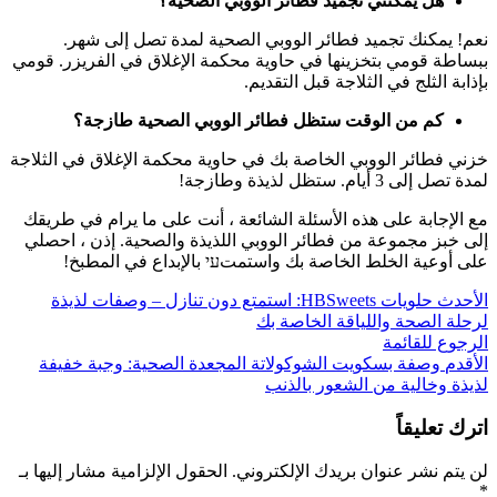
هل يمكنني تجميد فطائر الووبي الصحية؟
نعم! يمكنك تجميد فطائر الووبي الصحية لمدة تصل إلى شهر.
ببساطة قومي بتخزينها في حاوية محكمة الإغلاق في الفريزر. قومي
بإذابة الثلج في الثلاجة قبل التقديم.
كم من الوقت ستظل فطائر الووبي الصحية طازجة؟
خزني فطائر الووبي الخاصة بك في حاوية محكمة الإغلاق في الثلاجة
لمدة تصل إلى 3 أيام. ستظل لذيذة وطازجة!
مع الإجابة على هذه الأسئلة الشائعة ، أنت على ما يرام في طريقك
إلى خبز مجموعة من فطائر الووبي اللذيذة والصحية. إذن ، احصلي
على أوعية الخلط الخاصة بك واستمتעי بالإبداع في المطبخ!
الأحدث
حلويات HBSweets: استمتع دون تنازل – وصفات لذيذة
لرحلة الصحة واللياقة الخاصة بك
الرجوع للقائمة
الأقدم
وصفة بسكويت الشوكولاتة المجعدة الصحية: وجبة خفيفة
لذيذة وخالية من الشعور بالذنب
اترك تعليقاً
لن يتم نشر عنوان بريدك الإلكتروني.
الحقول الإلزامية مشار إليها بـ
*