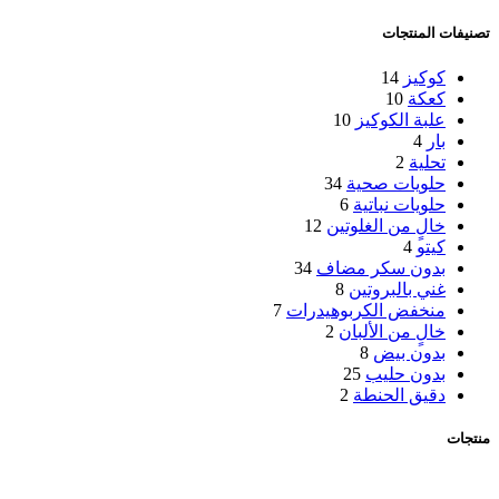
تصنيفات المنتجات
كوكيز
14
كعكة
10
علبة الكوكيز
10
بار
4
تحلية
2
حلويات صحية
34
حلويات نباتية
6
خالٍ من الغلوتين
12
كيتو
4
بدون سكر مضاف
34
غني بالبروتين
8
منخفض الكربوهيدرات
7
خالٍ من الألبان
2
بدون بيض
8
بدون حليب
25
دقيق الحنطة
2
منتجات