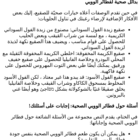
بدائل صحية لفطائر الووبي
في حين تقدم الوصفات أعلاه خيارات صحيّة للصقيع، إليك بعض
الأفكار الإضافية لإرضاء رغبتك في تناول الحلويات:
صقيع زبدة الفول السوداني: مصنوع من زبدة الفول السوداني
الكريمية ، مع لمسة من شراب القيقب وبعض الحليب
للحصول على قوام مناسب ، ويضيف هذا الصقيع نكهة لذيذة
لزبدة الفول السوداني.
صقيع الكريمة المخفوقة: اخلطي الكريمة المخفوقة الثقيلة مع
المحلي البودرة وخلاصة الفانيليا للحصول على صقيع خفيف
ورقيق. يمكنك أيضًا طي بعض التوت المهروس للحصول على
نكهة فاكهية.
صقيع الفول الأسود: قد يبدو هذا غير معتاد ، لكن الفول الأسود
المخلوط بمسحوق الكاكاو وشراب القيقب وخلاصة الفانيليا
يخلق صقيعًا غنيًا بالشوكولاتة بشكل מפاجئ وهو أيضًا غني
بالبروتين.
أسئلة حول فطائر الووبي الصحية: إجابات على أسئلتك!
في الختام، يقدم النص مجموعة من الأسئلة الشائعة حول فطائر
الووبي الصحية وإجاباتها:
هل يمكن أن يكون طعم فطائر الووبي الصحية بنفس جودة
فطائر الووبي التقليدية؟