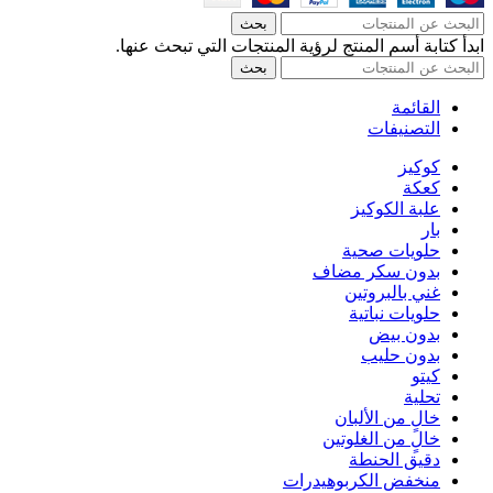
بحث
ابدأ كتابة أسم المنتج لرؤية المنتجات التي تبحث عنها.
بحث
القائمة
التصنيفات
كوكيز
كعكة
علبة الكوكيز
بار
حلويات صحية
بدون سكر مضاف
غني بالبروتين
حلويات نباتية
بدون بيض
بدون حليب
كيتو
تحلية
خالٍ من الألبان
خالٍ من الغلوتين
دقيق الحنطة
منخفض الكربوهيدرات