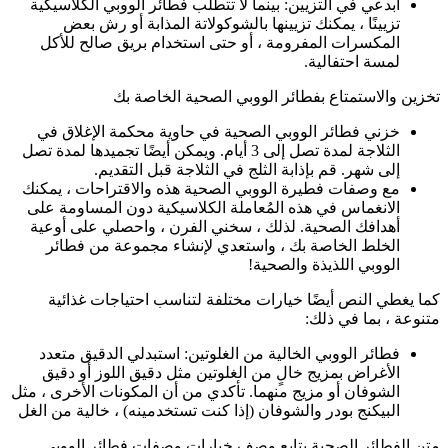
ابدعي في التزيين: بينما لا تتطلب فطائر الووبي الكلاسيكية
تزيينًا ، يمكنك تزيينها بالشوكولاتة المذابة أو رش بعض
المكسرات المفرومة ، أو حتى استخدام بريق صالح للأكل
لمسة احتفالية.
تخزين والاستمتاع بفطائر الووبي الصحية الخاصة بك
خزني فطائر الووبي الصحية في حاوية محكمة الإغلاق في
الثلاجة لمدة تصل إلى 3 أيام. ويمكن أيضًا تجميدها لمدة تصل
إلى شهر. قم بإذابة الثلج في الثلاجة قبل التقديم.
مع وصفات فطيرة الووبي الصحية هذه والاقتراحات ، يمكنك
الانغماس في هذه المُعاملة الكلاسيكية دون المساومة على
أهدافك الصحية. لذلك ، سخني الفرن ، واحصلي على أوعية
الخلط الخاصة بك ، واستعدي لإنشاء مجموعة من فطائر
الووبي اللذيذة والصحية!
كما يغطي النص أيضًا خيارات مختلفة لتناسب احتياجات غذائية
متنوعة ، بما في ذلك:
فطائر الووبي الخالية من الغلوتين: استبدلي الدقيق متعدد
الأغراض بمزيج خالٍ من الغلوتين مثل دقيق اللوز أو دقيق
الشوفان أو مزيج منهما. تأكدي من أن المكونات الأخرى ، مثل
البيكنج بودر والشوفان (إذا كنت تستخدمينه) ، خالية من الغل
متن الفطائر الصحية يتابع وصف خيارات وصفات فطائر الووبي