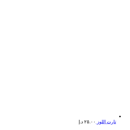
تارت اللوز
٢٥.٠٠
د.إ