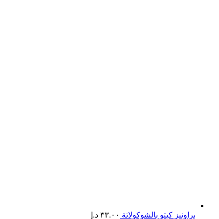
براونيز كيتو بالشوكولاتة
٣٣.٠٠
د.إ