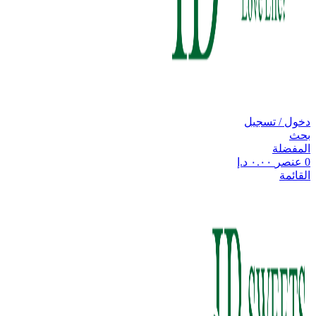
دخول / تسجيل
بحث
المفضلة
0
عنصر
٠.٠٠
د.إ
القائمة