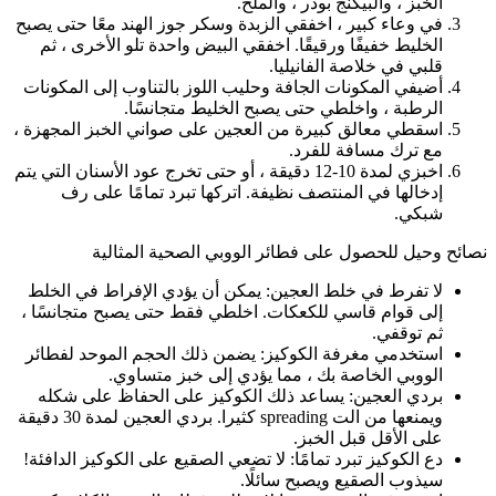
الخبز ، والبيكنج بودر ، والملح.
في وعاء كبير ، اخفقي الزبدة وسكر جوز الهند معًا حتى يصبح
الخليط خفيفًا ورقيقًا. اخفقي البيض واحدة تلو الأخرى ، ثم
قلبي في خلاصة الفانيليا.
أضيفي المكونات الجافة وحليب اللوز بالتناوب إلى المكونات
الرطبة ، واخلطي حتى يصبح الخليط متجانسًا.
اسقطي معالق كبيرة من العجين على صواني الخبز المجهزة ،
مع ترك مسافة للفرد.
اخبزي لمدة 10-12 دقيقة ، أو حتى تخرج عود الأسنان التي يتم
إدخالها في المنتصف نظيفة. اتركها تبرد تمامًا على رف
شبكي.
نصائح وحيل للحصول على فطائر الووبي الصحية المثالية
لا تفرط في خلط العجين: يمكن أن يؤدي الإفراط في الخلط
إلى قوام قاسي للكعكات. اخلطي فقط حتى يصبح متجانسًا ،
ثم توقفي.
استخدمي مغرفة الكوكيز: يضمن ذلك الحجم الموحد لفطائر
الووبي الخاصة بك ، مما يؤدي إلى خبز متساوي.
بردي العجين: يساعد ذلك الكوكيز على الحفاظ على شكله
ويمنعها من الت spreading كثيرا. بردي العجين لمدة 30 دقيقة
على الأقل قبل الخبز.
دع الكوكيز تبرد تمامًا: لا تضعي الصقيع على الكوكيز الدافئة!
سيذوب الصقيع ويصبح سائلًا.