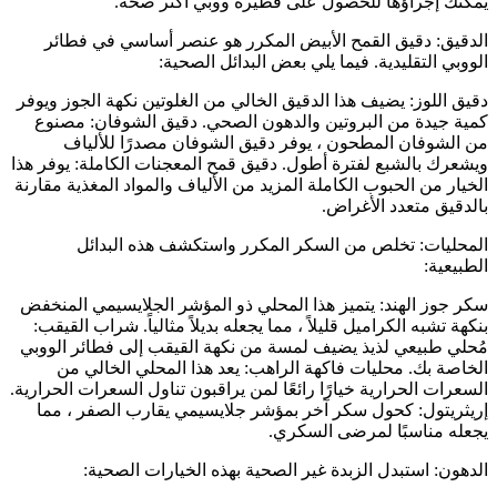
يمكنك إجراؤها للحصول على فطيرة ووبي أكثر صحة.
الدقيق: دقيق القمح الأبيض المكرر هو عنصر أساسي في فطائر
الووبي التقليدية. فيما يلي بعض البدائل الصحية:
دقيق اللوز: يضيف هذا الدقيق الخالي من الغلوتين نكهة الجوز ويوفر
كمية جيدة من البروتين والدهون الصحي. دقيق الشوفان: مصنوع
من الشوفان المطحون ، يوفر دقيق الشوفان مصدرًا للألياف
ويشعرك بالشبع لفترة أطول. دقيق قمح المعجنات الكاملة: يوفر هذا
الخيار من الحبوب الكاملة المزيد من الألياف والمواد المغذية مقارنة
بالدقيق متعدد الأغراض.
المحليات: تخلص من السكر المكرر واستكشف هذه البدائل
الطبيعية:
سكر جوز الهند: يتميز هذا المحلي ذو المؤشر الجلايسيمي المنخفض
بنكهة تشبه الكراميل قليلاً ، مما يجعله بديلاً مثالياً. شراب القيقب:
مُحلي طبيعي لذيذ يضيف لمسة من نكهة القيقب إلى فطائر الووبي
الخاصة بك. محليات فاكهة الراهب: يعد هذا المحلي الخالي من
السعرات الحرارية خيارًا رائعًا لمن يراقبون تناول السعرات الحرارية.
إريثريتول: كحول سكر آخر بمؤشر جلايسيمي يقارب الصفر ، مما
يجعله مناسبًا لمرضى السكري.
الدهون: استبدل الزبدة غير الصحية بهذه الخيارات الصحية: