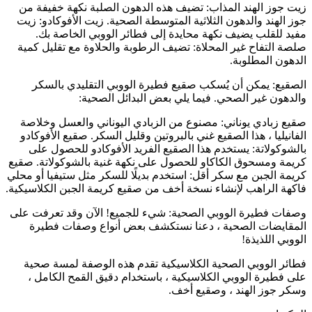
زيت جوز الهند المذاب: تضيف هذه الدهون الصلبة نكهة خفيفة من
جوز الهند والدهون الثلاثية المتوسطة الصحية. زيت الأفوكادو: زيت
مفيد للقلب يضيف نكهة محايدة إلى فطائر الووبي الخاصة بك.
صلصة التفاح غير المحلاة: تضيف الرطوبة والحلاوة مع تقليل كمية
الدهون المطلوبة.
الصقيع: يمكن أن يُسكب صقيع فطيرة الووبي التقليدي بالسكر
والدهون غير الصحي. فيما يلي بعض البدائل الصحية:
صقيع زبادي يوناني: مصنوع من الزبادي اليوناني والعسل وخلاصة
الفانيليا ، هذا الصقيع غني بالبروتين وقليل السكر. صقيع الأفوكادو
بالشوكولاتة: يستخدم هذا الصقيع الفريد الأفوكادو للحصول على
كريمة ومسحوق الكاكاو للحصول على نكهة غنية بالشوكولاتة. صقيع
كريمة الجبن مع سكر أقل: استخدم بديلًا للسكر مثل ستيفيا أو محلي
فاكهة الراهب لإنشاء نسخة أخف من صقيع كريمة الجبن الكلاسيكية.
وصفات فطيرة الووبي الصحية: شيء للجميع! الآن وقد تعرفت على
المقايضات الصحية ، دعنا نستكشف بعض أنواع وصفات فطيرة
الووبي اللذيذة!
فطائر الووبي الصحية الكلاسيكية تقدم هذه الوصفة لمسة صحية
على فطيرة الووبي الكلاسيكية ، باستخدام دقيق القمح الكامل ،
وسكر جوز الهند ، وصقيع أخف.