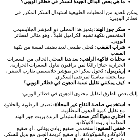
ما هي بعض البدائل الجيدة للسكر في فطائر الووبي؟
يمكن للعديد من المحليات الطبيعية استبدال السكر المكرر في
فطائر الووبي:
سكر جوز الهند:
يتميز هذا المحلي ذو المؤشر الجلايسيمي
المنخفض بنكهة تشبه الكراميل قليلاً ، وهو مثالي لفطائر
الووبي.
شراب القيقب:
مُحلي طبيعي لذيذ يضيف لمسة من نكهة
القيقب.
محليات فاكهة الراهب:
يعد هذا المحلي الخالي من السعرات
الحرارية خيارًا رائعًا لمن يراقبون تناول السعرات الحرارية.
إريثريتول:
كحول سكر آخر بمؤشر جلايسيمي يقارب الصفر ،
مما يجعله مناسبًا لمرضى السكري.
كيف يمكنني تقليل نسبة الدهون في فطائر الووبي؟
إليك بعض الطرق لتقليل محتوى الدهون في فطائر الووبي:
استخدمي صلصة التفاح غير المحلاة:
تضيف الرطوبة والحلاوة
مع تقليل كمية الدهون المطلوبة.
اختاري دهونًا أكثر صحة:
استبدلي الزبدة بزيت جوز الهند
المذاب أو زيت الأفوكادو.
خففي الصقيع:
استخدمي صقيع زبادي يوناني ، أو صقيع
الأفوكادو بالشوكولاتة ، أو صقيع كريمة الجبن مع بديل للسكر.