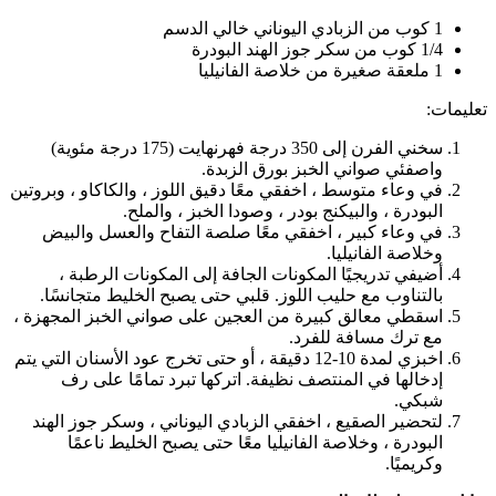
1 كوب من الزبادي اليوناني خالي الدسم
1/4 كوب من سكر جوز الهند البودرة
1 ملعقة صغيرة من خلاصة الفانيليا
تعليمات:
سخني الفرن إلى 350 درجة فهرنهایت (175 درجة مئوية)
واصفئي صواني الخبز بورق الزبدة.
في وعاء متوسط ، اخفقي معًا دقيق اللوز ، والكاكاو ، وبروتين
البودرة ، والبيكنج بودر ، وصودا الخبز ، والملح.
في وعاء كبير ، اخفقي معًا صلصة التفاح والعسل والبيض
وخلاصة الفانيليا.
أضيفي تدريجيًا المكونات الجافة إلى المكونات الرطبة ،
بالتناوب مع حليب اللوز. قلبي حتى يصبح الخليط متجانسًا.
اسقطي معالق كبيرة من العجين على صواني الخبز المجهزة ،
مع ترك مسافة للفرد.
اخبزي لمدة 10-12 دقيقة ، أو حتى تخرج عود الأسنان التي يتم
إدخالها في المنتصف نظيفة. اتركها تبرد تمامًا على رف
شبكي.
لتحضير الصقيع ، اخفقي الزبادي اليوناني ، وسكر جوز الهند
البودرة ، وخلاصة الفانيليا معًا حتى يصبح الخليط ناعمًا
وكريميًا.