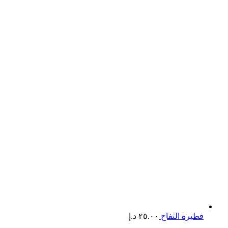
فطيرة التفاح
٢٥.٠٠
د.إ