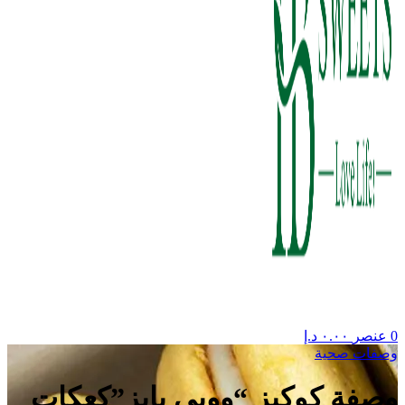
0
عنصر
٠.٠٠
د.إ
وصفات صحية
وصفة كوكيز “ووبي بايز”كعكات