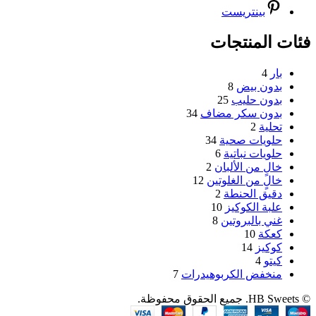
بينتريست
فئات المنتجات
بار
4
بدون بيض
8
بدون حليب
25
بدون سكر مضاف
34
تحلية
2
حلويات صحية
34
حلويات نباتية
6
خالٍ من الألبان
2
خالٍ من الغلوتين
12
دقيق الحنطة
2
علبة الكوكيز
10
غني بالبروتين
8
كعكة
10
كوكيز
14
كيتو
4
منخفض الكربوهيدرات
7
© HB Sweets. جميع الحقوق محفوظة.