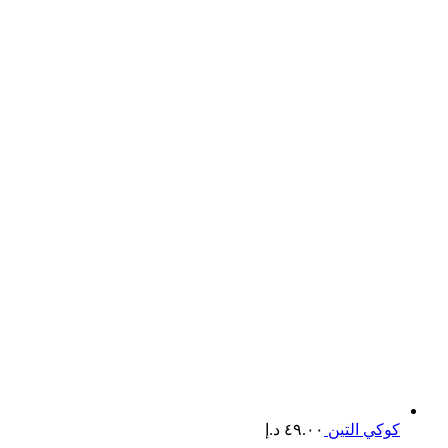
كوكي التين
٤٩.٠٠
د.إ