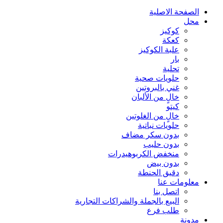
الصفحة الاصلية
محل
كوكيز
كعكة
علبة الكوكيز
بار
تحلية
حلويات صحية
غني بالبروتين
خالٍ من الألبان
كيتو
خالٍ من الغلوتين
حلويات نباتية
بدون سكر مضاف
بدون حليب
منخفض الكربوهيدرات
بدون بيض
دقيق الحنطة
معلومات عنا
اتصل بنا
البيع بالجملة والشراكات التجارية
طلب فرع
مدونة