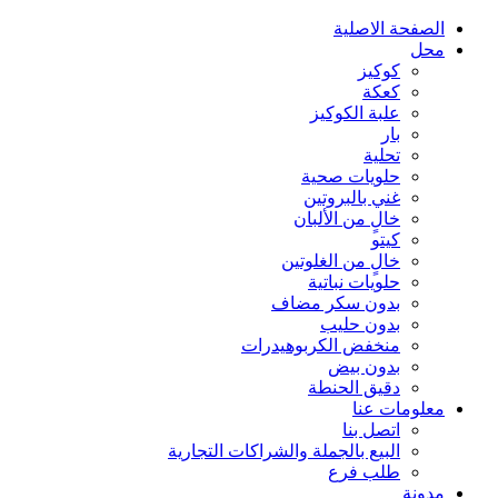
الصفحة الاصلية
محل
كوكيز
كعكة
علبة الكوكيز
بار
تحلية
حلويات صحية
غني بالبروتين
خالٍ من الألبان
كيتو
خالٍ من الغلوتين
حلويات نباتية
بدون سكر مضاف
بدون حليب
منخفض الكربوهيدرات
بدون بيض
دقيق الحنطة
معلومات عنا
اتصل بنا
البيع بالجملة والشراكات التجارية
طلب فرع
مدونة