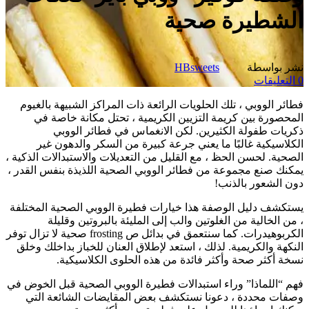
الشطيرة صحية
نشر بواسطة
HBsweets
0
التعليقات
فطائر الووبي ، تلك الحلويات الرائعة ذات المراكز الشبيهة بالغيوم
المحصورة بين كريمة التزيين الكريمية ، تحتل مكانة خاصة في
ذكريات طفولة الكثيرين. لكن الانغماس في فطائر الووبي
الكلاسيكية غالبًا ما يعني جرعة كبيرة من السكر والدهون غير
الصحية. لحسن الحظ ، مع القليل من التعديلات والاستبدالات الذكية ،
يمكنك صنع مجموعة من فطائر الووبي الصحية اللذيذة بنفس القدر ،
دون الشعور بالذنب!
يستكشف دليل الوصفة هذا خيارات فطيرة الووبي الصحية المختلفة
، من الخالية من الغلوتين والب إلى المليئة بالبروتين وقليلة
الكربوهيدرات. كما سنتعمق في بدائل ص frosting صحية لا تزال توفر
النكهة والكريمية. لذلك ، استعد لإطلاق العنان للخباز بداخلك وخلق
نسخة أكثر صحة وأكثر فائدة من هذه الحلوى الكلاسيكية.
فهم “اللماذا” وراء استبدالات فطيرة الووبي الصحية قبل الخوض في
وصفات محددة ، دعونا نستكشف بعض المقايضات الشائعة التي