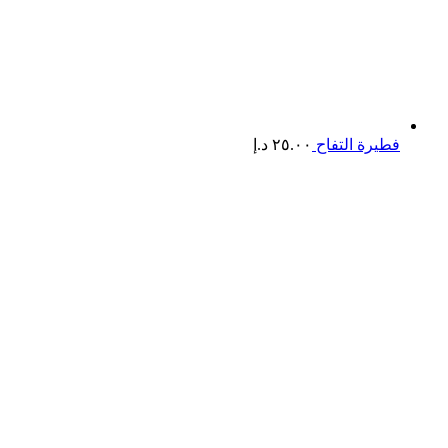
فطيرة التفاح
٢٥.٠٠
د.إ