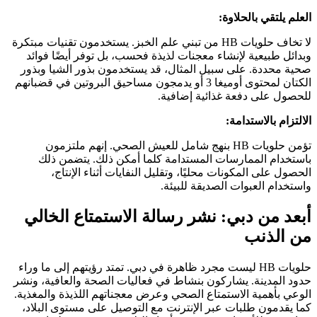
العلم يلتقي بالحلاوة:
لا تخاف حلويات HB من تبني علم الخبز. يستخدمون تقنيات مبتكرة
وبدائل طبيعية لإنشاء معجنات لذيذة فحسب، بل توفر أيضًا فوائد
صحية محددة. على سبيل المثال، قد يستخدمون بذور الشيا وبذور
الكتان لمحتوى أوميغا 3 أو يدمجون مساحيق البروتين في قضبانهم
للحصول على دفعة غذائية إضافية.
الالتزام بالاستدامة:
تؤمن حلويات HB بنهج شامل للعيش الصحي. إنهم ملتزمون
باستخدام الممارسات المستدامة كلما أمكن ذلك. يتضمن ذلك
الحصول على المكونات محليًا، وتقليل النفايات أثناء الإنتاج،
واستخدام العبوات الصديقة للبيئة.
أبعد من دبي: نشر رسالة الاستمتاع الخالي
من الذنب
حلويات HB ليست مجرد ظاهرة في دبي. تمتد رؤيتهم إلى ما وراء
حدود المدينة. يشاركون بنشاط في فعاليات الصحة والعافية، ونشر
الوعي بأهمية الاستمتاع الصحي وعرض معجناتهم اللذيذة والمغذية.
كما يقدمون طلبات عبر الإنترنت مع التوصيل على مستوى البلاد،