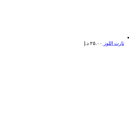
تارت اللوز
٢٥.٠٠
د.إ