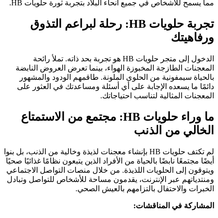
مما يسمح للأشخاص في جميع أنحاء البلاد بتجربة ثورة حلويات HB.
تجربة حلويات HB: رحلة لبراعم التذوق
ورفاهيتك
الدخول إلى متجر حلويات HB هو تجربة بحد ذاته. تملأ رائحة
المعجنات الطازجة المخبوزة الهواء، بينما تعرض العروض النابضة
بالحياة سيمفونية من الحلوى الملونة. طاقمهم الودود والمشهور
دائمًا ما يسعده الإجابة على أي أسئلة ومساعدتك في العثور على
المعجنات المثالية لتناسب احتياجاتك.
ما وراء حلويات HB: مجتمع من الاستمتاع
الخالي من الذنب
لم تكتف حلويات HB بإنشاء معجنات لذيذة وخالية من الذنب، بل بنوا
أيضًا مجتمعًا نابضًا بالحياة من الأفراد الذين يتبعون نظامًا غذائيًا صحيًا
ويتوقون إلى الحلويات اللذيذة. من خلال منصات التواصل الاجتماعي
ومنتدياتهم عبر الإنترنت، يقدمون مساحة للأشخاص للتواصل وتبادل
الخبرات والاحتفال بالتزامهم بالعيش الصحي.
المشاركة في المناقشات: