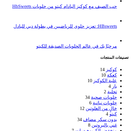
حب الصيف مع كوكيز البادام كيتو من حلويات HbSweets
HBsweets: تعزيز حلوى للرياضيين في بطولة دبي للبادل
مرحبًا بك في عالم الحلويات الصديقة للكيتو
تصنيفات المنتجات
كوكيز
14
كعكة
10
علبة الكوكيز
10
بار
4
تحلية
2
حلويات صحية
34
حلويات نباتية
6
خالٍ من الغلوتين
12
كيتو
4
بدون سكر مضاف
34
غني بالبروتين
8
منخفض الكربوهيدرات
7