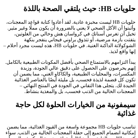
حلويات HB: حيث يلتقي الصحة باللذة
حلويات HB ليست مخبزة عادية. لقد أعادوا كتابة قواعد المعجنات،
وأثبتوا أن الأكل الصحي لا يعني بالضرورة أن يكون مملًا وغير مثير.
تخيل أن تغرس أسنانك في كرواسان هش وخالي من الغلوتين،
يتفتت بأزمة مرضية، أو تتذوق براوني فيجاني ينفجر بنكهة
الشوكولاتة الداكنة الغنية. في حلويات HB، هذه ليست مجرد أحلام –
إنها واقع لذيذ.
يبدأ التزامهم بالاستمتاع الصحي بأفضل المكونات الطبيعية بالكامل.
إنهم يحرصون على الحصول على دقيق عالي الجودة، وزبدة
المكسرات، والمحليات الطبيعية، والكاكاو الغني، مما يضمن أن
تكون كل قضمة لذيذة فحسب، بل مليئة أيضًا بالعناصر الغذائية
الجيدة لك. يتجلى هذا التفاني في الجودة في المنتج النهائي –
المعجنات الخالية من الذنب فحسب، بل والمغذية بنشاط.
سيمفونية من الخيارات الحلوة لكل حاجة
غذائية
تناسب حلويات HB مجموعة واسعة من القيود الغذائية، مما يضمن
إمكانية انضمام الجميع إلى حفلة المعجنات الخالية من الذنب. سواء