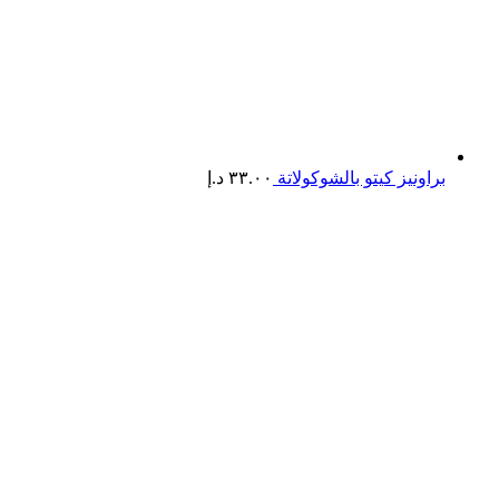
براونيز كيتو بالشوكولاتة
٣٣.٠٠
د.إ