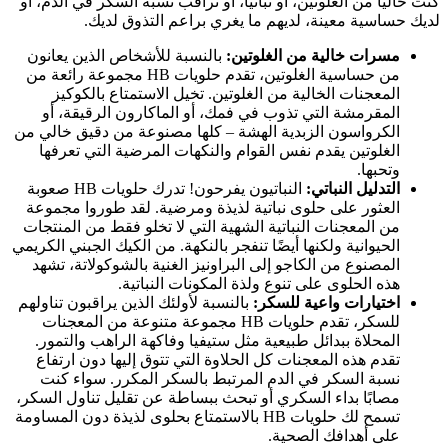
كنت خاليًا من الغلوتين، أو نباتيًا، أو تراقب نسبة السكر في الدم، أو
لديك حساسية معينة، لديهم ما يغري براعم التذوق لديك.
مسرات خالية من الغلوتين:
بالنسبة للأشخاص الذين يعانون
من حساسية الغلوتين، تقدم حلويات HB مجموعة رائعة من
المعجنات الخالية من الغلوتين. تخيل الاستمتاع بالكوكيز
المقرمشة التي تذوب في فمك، أو الماكارون الرقيقة، أو
الكرواسون الزبدية الهشة – كلها مصنوعة من دقيق خالي من
الغلوتين يقدم نفس القوام والنكهات المرضية التي تعرفها
وتحبها.
التدليل النباتي:
النباتيون يفرحون! تدرك حلويات HB صعوبة
العثور على حلوى نباتية لذيذة ومرضية. لقد طوروا مجموعة
من المعجنات النباتية الشهية التي لا تخلو فقط من المنتجات
الحيوانية ولكنها أيضًا تنفجر بالنكهة. من الكيك الجبني الكريمي
المصنوع من الكاجو إلى البراونيز الغنية بالشوكولاتة، تشهد
هذه الحلوى على تنوع ولذة المكونات النباتية.
اختيارات واعية للسكر:
بالنسبة لأولئك الذين يراقبون تناولهم
للسكر، تقدم حلويات HB مجموعة متنوعة من المعجنات
المحلاة ببدائل طبيعية مثل ستيفيا وفاكهة الراهب والتمور.
تقدم هذه المعجنات كل الحلاوة التي تتوق إليها دون ارتفاع
نسبة السكر في الدم المرتبط بالسكر المكرر. سواء كنت
مصابًا بداء السكري أو تبحث ببساطة عن تقليل تناول السكر،
تسمح لك حلويات HB بالاستمتاع بحلوى لذيذة دون المساومة
على أهدافك الصحية.