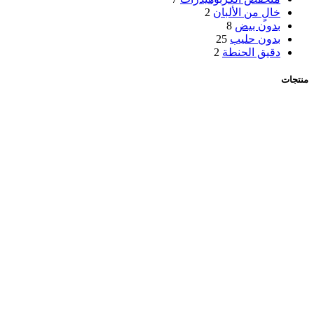
خالٍ من الألبان
2
بدون بيض
8
بدون حليب
25
دقيق الحنطة
2
منتجات