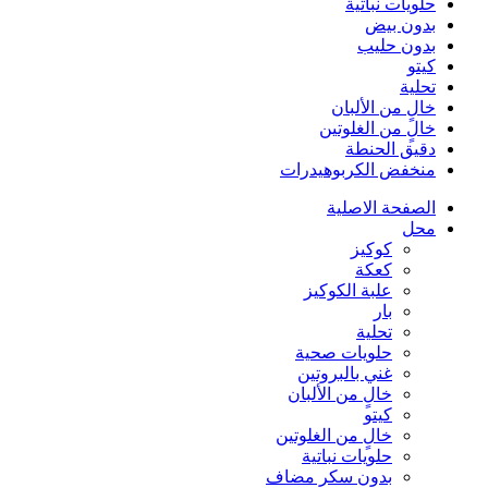
حلويات نباتية
بدون بيض
بدون حليب
كيتو
تحلية
خالٍ من الألبان
خالٍ من الغلوتين
دقيق الحنطة
منخفض الكربوهيدرات
الصفحة الاصلية
محل
كوكيز
كعكة
علبة الكوكيز
بار
تحلية
حلويات صحية
غني بالبروتين
خالٍ من الألبان
كيتو
خالٍ من الغلوتين
حلويات نباتية
بدون سكر مضاف