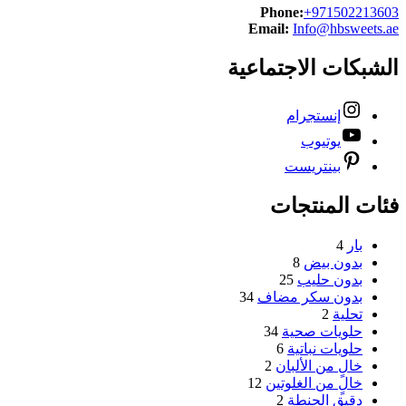
Phone:
+971502213603
Email:
Info@hbsweets.ae
الشبكات الاجتماعية
إنستجرام
يوتيوب
بينتريست
فئات المنتجات
بار
4
بدون بيض
8
بدون حليب
25
بدون سكر مضاف
34
تحلية
2
حلويات صحية
34
حلويات نباتية
6
خالٍ من الألبان
2
خالٍ من الغلوتين
12
دقيق الحنطة
2