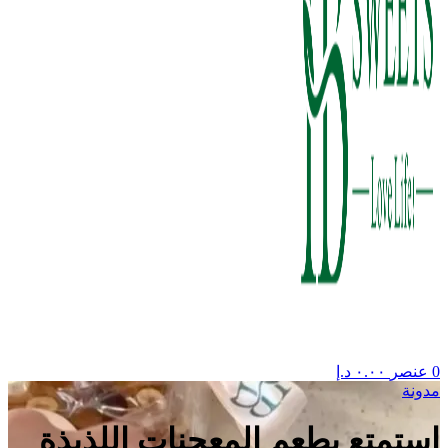
0
عنصر
٠.٠٠
د.إ
مدونة
استمتع بطعم المعجنات اللذيذة