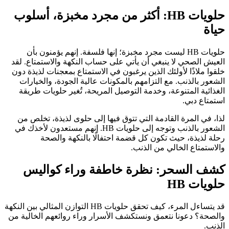
حلويات HB: أكثر من مجرد مخبزة، أسلوب
حياة
حلويات HB ليست مجرد مخبزة؛ إنها فلسفة. إنهم يؤمنون بأن
العيش الصحي لا ينبغي أن يأتي على حساب النكهة والاستمتاع. لقد
خلقوا ملاذًا لأولئك الذين يرغبون في الاستمتاع بمعجنات لذيذة دون
الشعور بالذنب. مع التزامهم بالمكونات عالية الجودة، والخيارات
الغذائية المتنوعة، وخدمة التوصيل المريحة، تُغير حلويات طريقة
استمتاع دبي.
لذا، في المرة القادمة التي تتوق فيها إلى حلوى لذيذة، تخلص من
الشعور بالذنب وتوجه إلى حلويات HB. إنهم مستعدون لأخذك في
رحلة لذيذة، حيث تكون كل قضمة احتفالًا بالنكهة والصحة
والاستمتاع الخالي من الذنب.
كشف السحر: نظرة خاطفة وراء كواليس
حلويات HB
قد يتساءل المرء، كيف تحقق حلويات HB التوازن المثالي بين النكهة
والصحة؟ دعونا نتعمق ونستكشف الأسرار وراء روائعهم الخالية من
الذنب.