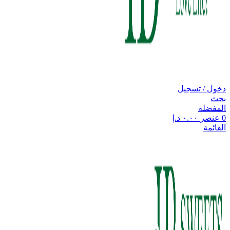
دخول / تسجيل
بحث
المفضلة
0
عنصر
٠.٠٠
د.إ
القائمة