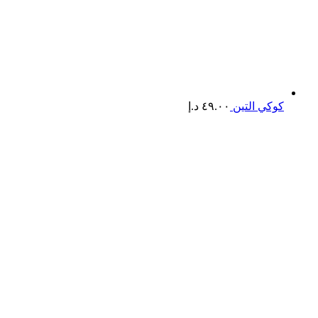
كوكي التين
٤٩.٠٠
د.إ