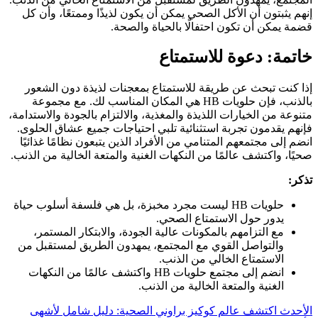
إنهم يثبتون أن الأكل الصحي يمكن أن يكون لذيذًا وممتعًا، وأن كل
قضمة يمكن أن تكون احتفالًا بالحياة والصحة.
خاتمة: دعوة للاستمتاع
إذا كنت تبحث عن طريقة للاستمتاع بمعجنات لذيذة دون الشعور
بالذنب، فإن حلويات HB هي المكان المناسب لك. مع مجموعة
متنوعة من الخيارات اللذيذة والمغذية، والالتزام بالجودة والاستدامة،
فإنهم يقدمون تجربة استثنائية تلبي احتياجات جميع عشاق الحلوى.
انضم إلى مجتمعهم المتنامي من الأفراد الذين يتبعون نظامًا غذائيًا
صحيًا، واكتشف عالمًا من النكهات الغنية والمتعة الخالية من الذنب.
تذكر:
حلويات HB ليست مجرد مخبزة، بل هي فلسفة أسلوب حياة
يدور حول الاستمتاع الصحي.
مع التزامهم بالمكونات عالية الجودة، والابتكار المستمر،
والتواصل القوي مع المجتمع، يمهدون الطريق لمستقبل من
الاستمتاع الخالي من الذنب.
انضم إلى مجتمع حلويات HB واكتشف عالمًا من النكهات
الغنية والمتعة الخالية من الذنب.
الأحدث
اكتشف عالم كوكيز براوني الصحية: دليل شامل لأشهى