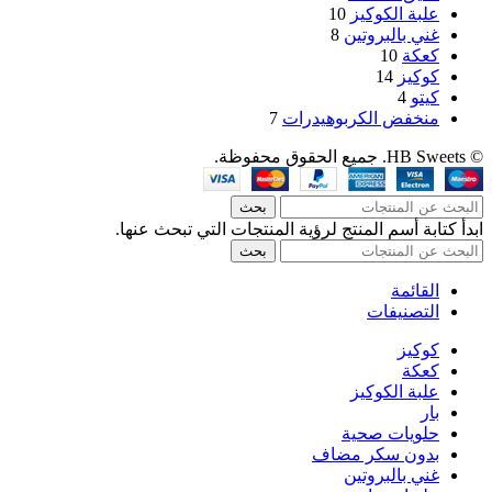
علبة الكوكيز
10
غني بالبروتين
8
كعكة
10
كوكيز
14
كيتو
4
منخفض الكربوهيدرات
7
© HB Sweets. جميع الحقوق محفوظة.
بحث
ابدأ كتابة أسم المنتج لرؤية المنتجات التي تبحث عنها.
بحث
القائمة
التصنيفات
كوكيز
كعكة
علبة الكوكيز
بار
حلويات صحية
بدون سكر مضاف
غني بالبروتين