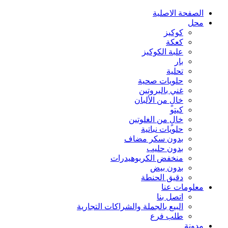
الصفحة الاصلية
محل
كوكيز
كعكة
علبة الكوكيز
بار
تحلية
حلويات صحية
غني بالبروتين
خالٍ من الألبان
كيتو
خالٍ من الغلوتين
حلويات نباتية
بدون سكر مضاف
بدون حليب
منخفض الكربوهيدرات
بدون بيض
دقيق الحنطة
معلومات عنا
اتصل بنا
البيع بالجملة والشراكات التجارية
طلب فرع
مدونة