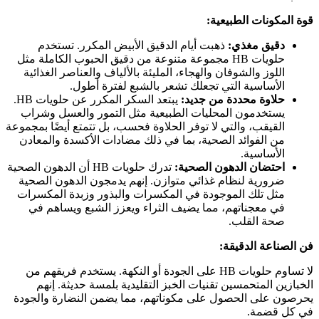
قوة المكونات الطبيعية:
دقيق مغذي:
ذهبت أيام الدقيق الأبيض المكرر. تستخدم
حلويات HB مجموعة متنوعة من دقيق الحبوب الكاملة مثل
اللوز والشوفان والهجاء، المليئة بالألياف والعناصر الغذائية
الأساسية التي تجعلك تشعر بالشبع لفترة أطول.
حلاوة محددة من جديد:
يبتعد السكر المكرر عن حلويات HB.
يستخدمون المحليات الطبيعية مثل التمور والعسل وشراب
القيقب، والتي لا توفر الحلاوة فحسب، بل تتمتع أيضًا بمجموعة
من الفوائد الصحية، بما في ذلك مضادات الأكسدة والمعادن
الأساسية.
احتضان الدهون الصحية:
تدرك حلويات HB أن الدهون الصحية
ضرورية لنظام غذائي متوازن. إنهم يدمجون الدهون الصحية
مثل تلك الموجودة في المكسرات والبذور وزبدة المكسرات
في معجناتهم، مما يضيف الثراء ويعزز الشبع ويساهم في
صحة القلب.
فن الصناعة الدقيقة:
لا تساوم حلويات HB على الجودة أو النكهة. يستخدم فريقهم من
الخبازين المتحمسين تقنيات الخبز التقليدية بلمسة حديثة. إنهم
يحرصون على الحصول على مكوناتهم، مما يضمن النضارة والجودة
في كل قضمة.