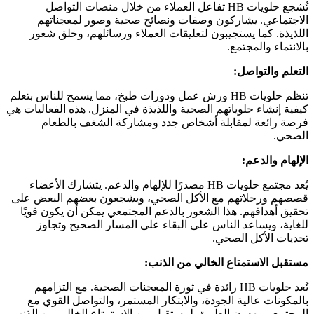
تُشجع حلويات HB تفاعل العملاء من خلال منصات التواصل
الاجتماعي. يشاركون وصفات ونصائح صحية وصور لمعجناتهم
اللذيذة. كما يستجيبون لتعليقات العملاء ورسائلهم، وخلق شعور
بالانتماء والمجتمع.
التعلم والتواصل:
تنظم حلويات HB ورش عمل ودورات طبخ، مما يسمح للناس بتعلم
كيفية إنشاء حلوياتهم الصحية واللذيذة في المنزل. هذه الفعاليات هي
فرصة رائعة لمقابلة أشخاص جدد ومشاركة الشغف بالطعام
الصحي.
الإلهام والدعم:
يُعد مجتمع حلويات HB مصدرًا للإلهام والدعم. يتشارك الأعضاء
قصصهم ورحلاتهم مع الأكل الصحي، ويشجعون بعضهم البعض على
تحقيق أهدافهم. هذا الشعور بالدعم المجتمعي يمكن أن يكون قويًا
للغاية، ويساعد الناس على البقاء على المسار الصحيح وتجاوز
تحديات الأكل الصحي.
مستقبل الاستمتاع الخالي من الذنب:
تُعد حلويات HB رائدة في ثورة المعجنات الصحية. مع التزامهم
بالمكونات عالية الجودة، والابتكار المستمر، والتواصل القوي مع
المجتمع، يمهدون الطريق لمستقبل من الاستمتاع الخالي من الذنب.